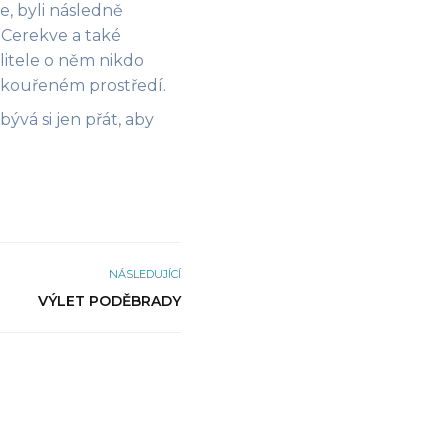
ne, byli následně
í Cerekve a také
litele o něm nikdo
akouřeném prostředí.
ývá si jen přát, aby
NÁSLEDUJÍCÍ
VÝLET PODĚBRADY