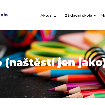
kola
Aktuality
Základní škola
Ma
 (naštěstí jen jako