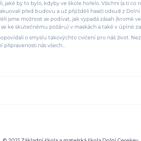
, jaké by to bylo, kdyby ve škole hořelo. Všichni (a ti co 
akuovali před budovu a už přijížděli hasiči odsud z Doln
li jsme možnost se podívat, jak vypadá zásah (kromě ve
 se ke skutečnému požáru) v maskách a také v úplně z
popovídali o smyslu takovýchto cvičení pro náš život. Nezb
ní připravenosti nás všech…
© 2021 Základní škola a mateřská škola Dolní Cerekev