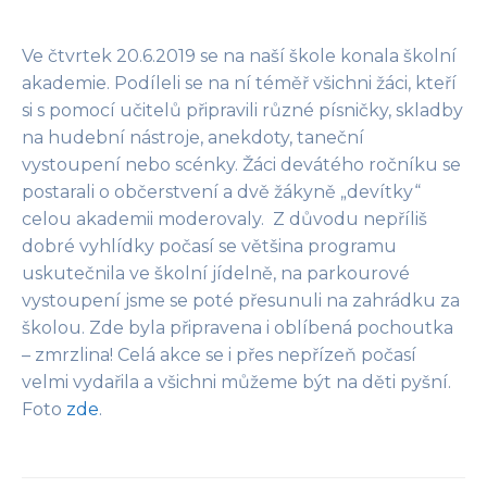
Ve čtvrtek 20.6.2019 se na naší škole konala školní
akademie. Podíleli se na ní téměř všichni žáci, kteří
si s pomocí učitelů připravili různé písničky, skladby
na hudební nástroje, anekdoty, taneční
vystoupení nebo scénky. Žáci devátého ročníku se
postarali o občerstvení a dvě žákyně „devítky“
celou akademii moderovaly. Z důvodu nepříliš
dobré vyhlídky počasí se většina programu
uskutečnila ve školní jídelně, na parkourové
vystoupení jsme se poté přesunuli na zahrádku za
školou. Zde byla připravena i oblíbená pochoutka
– zmrzlina! Celá akce se i přes nepřízeň počasí
velmi vydařila a všichni můžeme být na děti pyšní.
Foto
zde
.