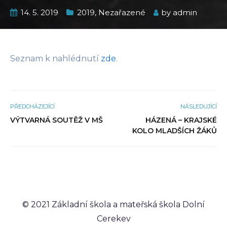
14. 5. 2019
2019
,
Nezařazené
by
admin
Seznam k nahlédnutí
zde
.
PŘEDCHÁZEJÍCÍ
NÁSLEDUJÍCÍ
VÝTVARNÁ SOUTĚŽ V MŠ
HÁZENÁ – KRAJSKÉ
KOLO MLADŠÍCH ŽÁKŮ
© 2021 Základní škola a mateřská škola Dolní
Cerekev