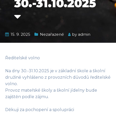
30.-31.10.2025
15. 9. 2025
Nezařazené
by
admin
Ředitelské volno
Na dny 30.-31.10.2025 je v základní škole a školní
družině vyhlášeno z provozních důvodů ředitelské
volno.
Provoz mateřské školy a školní jídelny bude
zajištěn podle zájmu.
Děkuji za pochopení a spolupráci