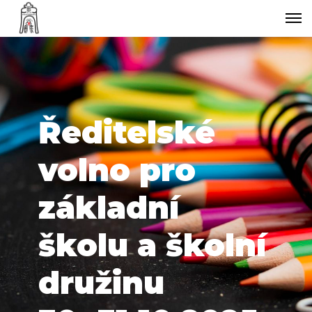
Ředitelské
volno pro
základní
školu a školní
družinu