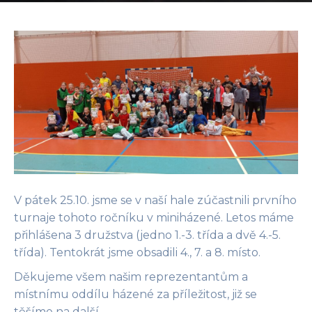
V pátek 25.10. jsme se v naší hale zúčastnili prvního
turnaje tohoto ročníku v miniházené. Letos máme
přihlášena 3 družstva (jedno 1.-3. třída a dvě 4.-5.
třída). Tentokrát jsme obsadili 4., 7. a 8. místo.
Děkujeme všem našim reprezentantům a
místnímu oddílu házené za příležitost, již se
těšíme na další.