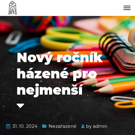
Nový ročník
házené pro
nejmenší
31. 10. 2024
Nezařazené
by
admin