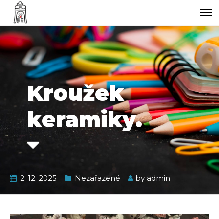
Kroužek
keramiky.
2. 12. 2025
Nezařazené
by
admin