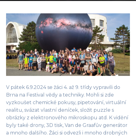
V pátek 6.9.2024 se žáci 4. až 9. třídy vypravili do
Brna na Festival vědy a techniky. Mohli si zde
vyzkoušet chemické pokusy, pipetování, virtuální
realitu, svázat vlastní deníček, složit puzzle s
obrázky z elektronového mikroskopu atd. K vidění
byly také drony, 3D tisk, Van de Graafův generátor
a mnoho dalšího. Žáci si odvezli i mnoho drobných