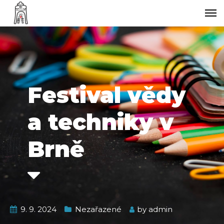
Festival vědy
a techniky v
Brně
9. 9. 2024
Nezařazené
by
admin