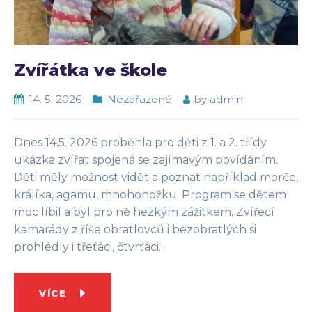
Zvířátka ve škole
14. 5. 2026
Nezařazené
by
admin
Dnes 14.5. 2026 proběhla pro děti z 1. a 2. třídy
ukázka zvířat spojená se zajímavým povídáním.
Děti měly možnost vidět a poznat například morče,
králíka, agamu, mnohonožku. Program se dětem
moc líbil a byl pro ně hezkým zážitkem. Zvířecí
kamarády z říše obratlovců i bezobratlých si
prohlédly i třeťáci, čtvrťáci...
VÍCE