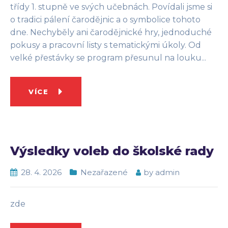
třídy 1. stupně ve svých učebnách. Povídali jsme si
o tradici pálení čarodějnic a o symbolice tohoto
dne. Nechyběly ani čarodějnické hry, jednoduché
pokusy a pracovní listy s tematickými úkoly. Od
velké přestávky se program přesunul na louku...
VÍCE
Výsledky voleb do školské rady
28. 4. 2026
Nezařazené
by
admin
zde