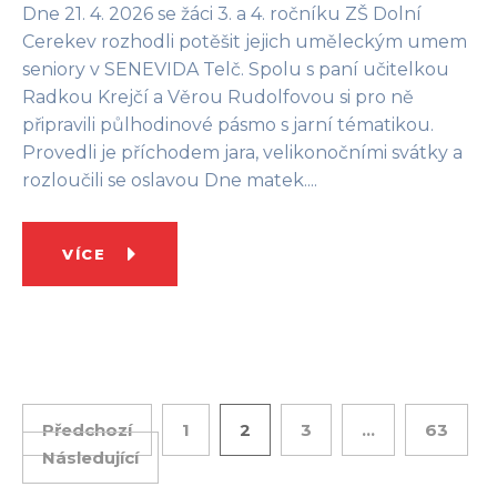
Dne 21. 4. 2026 se žáci 3. a 4. ročníku ZŠ Dolní
Cerekev rozhodli potěšit jejich uměleckým umem
seniory v SENEVIDA Telč. Spolu s paní učitelkou
Radkou Krejčí a Věrou Rudolfovou si pro ně
připravili půlhodinové pásmo s jarní tématikou.
Provedli je příchodem jara, velikonočními svátky a
rozloučili se oslavou Dne matek....
VÍCE
Předchozí
1
2
3
…
63
Následující