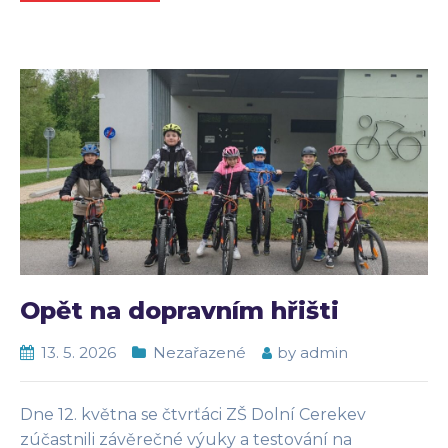
Opět na dopravním hřišti
13. 5. 2026
Nezařazené
by
admin
Dne 12. května se čtvrťáci ZŠ Dolní Cerekev
zúčastnili závěrečné výuky a testování na