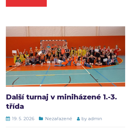
Další turnaj v miniházené 1.-3.
třída
19. 5. 2026
Nezařazené
by
admin