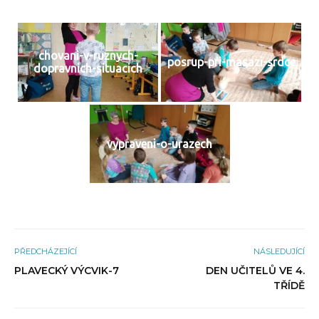
chovani-v-ruznych-
posrup-pri-masazi-srdce
dopravnich-situacich
vypraveni-o-urazech
PŘEDCHÁZEJÍCÍ
NÁSLEDUJÍCÍ
PLAVECKÝ VÝCVIK-7
DEN UČITELŮ VE 4.
TŘÍDĚ