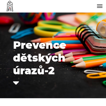
Prevence
dětských
úrazů-2