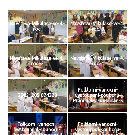
Navsteva-Mikulase-ve-4.-
Navsteva-Mikulase-ve-4.-
roc.
roc.-3
Navsteva-Mikulase-ve-4.-
Navsteva-Mikulase-ve-4.-
roc.-2
roc.-1
Folklorni-vanocni-
20251205 074323
vystoupeni-souboru-
Praminek-a-Vysocan-5
Folklorni-vanocni-
Folklorni-vanocni-
vystoupeni-souboru-
vystoupeni-souboru-