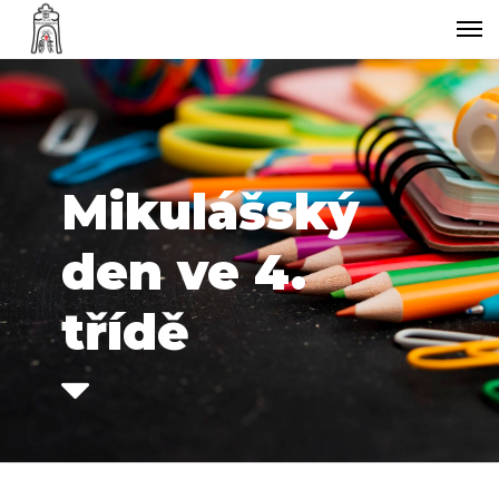
Mikulášský
den ve 4.
třídě