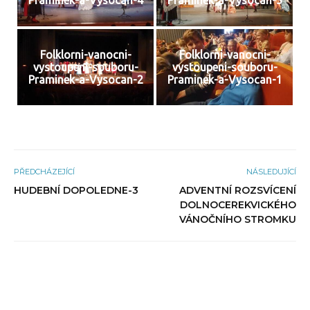
Praminek-a-Vysocan-4
Praminek-a-Vysocan-3
Folklorni-vanocni-
Folklorni-vanocni-
vystoupeni-souboru-
vystoupeni-souboru-
Praminek-a-Vysocan-2
Praminek-a-Vysocan-1
PŘEDCHÁZEJÍCÍ
NÁSLEDUJÍCÍ
HUDEBNÍ DOPOLEDNE-3
ADVENTNÍ ROZSVÍCENÍ
DOLNOCEREKVICKÉHO
VÁNOČNÍHO STROMKU