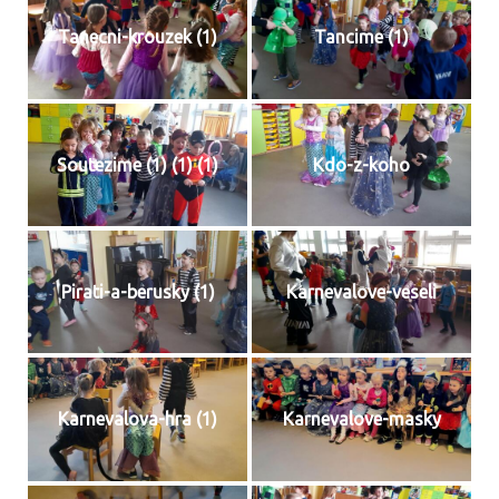
Tanecni-krouzek (1)
Tancime (1)
Soutezime (1) (1) (1)
Kdo-z-koho
Pirati-a-berusky (1)
Karnevalove-veseli
Karnevalova-hra (1)
Karnevalove-masky