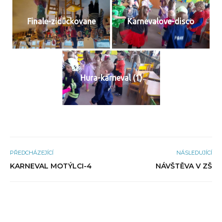
Finale-zidlickovane
Karnevalove-disco
Hura-karneval (1)
PŘEDCHÁZEJÍCÍ
NÁSLEDUJÍCÍ
KARNEVAL MOTÝLCI-4
NÁVŠTĚVA V ZŠ