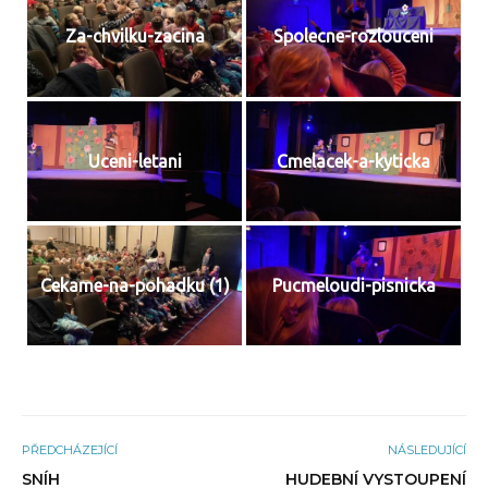
Za-chvilku-zacina
Spolecne-rozlouceni
Uceni-letani
Cmelacek-a-kyticka
Cekame-na-pohadku (1)
Pucmeloudi-pisnicka
PŘEDCHÁZEJÍCÍ
NÁSLEDUJÍCÍ
SNÍH
HUDEBNÍ VYSTOUPENÍ