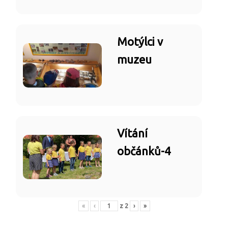
Motýlci v
muzeu
Vítání
občánků-4
«
‹
z
2
›
»