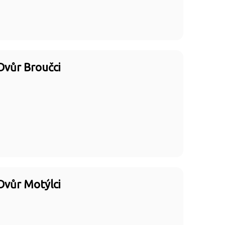
Dvůr Broučci
Dvůr Motýlci