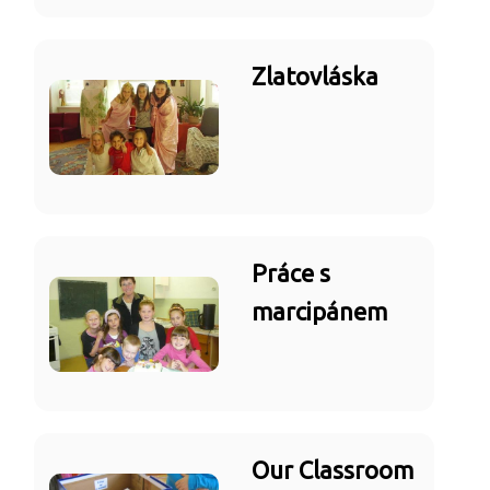
Zlatovláska
Práce s
marcipánem
Our Classroom